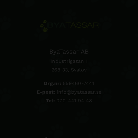
ByaTassar AB
Industrigatan 1
268 33, Svalöv
Org.nr:
559460-7441
E-post:
info@byatassar.se
Tel:
070-441 94 48