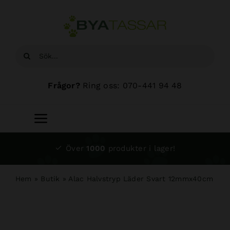
Fortsätt
till
innehållet
Sök
efter:
Frågor?
Ring oss: 070-441 94 48
Toggle
Navigation
Start
Över
1000
produkter i lager!
Sortiment
Hem
»
Butik
»
Alac Halvstryp Läder Svart 12mmx40cm
Hundsalong
Om oss