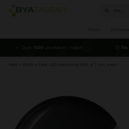
Fortsätt
Sök
till
efter:
innehållet
Start
Sortime
Över
1000
produkter i lager!
Tis 
Hem
»
Butik
»
flexi LED-belysning USB, ø 7 cm, svart