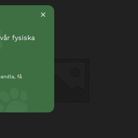
vår fysiska
andla, få