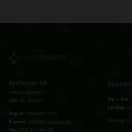
ByaTassar AB
Öppettid
Industrigatan 1
Tis – fre:
1
268 33, Svalöv
Lördag:
10
Org.nr:
559460-7441
Söndag oc
E-post:
info@byatassar.se
Tel:
070-441 94 48