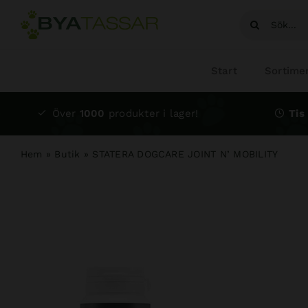
Fortsätt
Sök
till
efter:
innehållet
Start
Sortime
Över
1000
produkter i lager!
Tis 
Hem
»
Butik
»
STATERA DOGCARE JOINT N’ MOBILITY