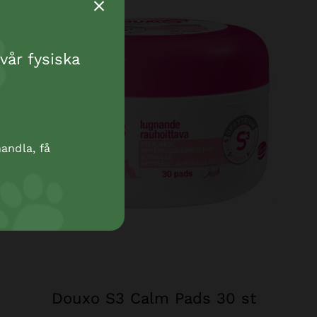
vår fysiska
andla, få
Douxo S3 Calm Pads 30 st