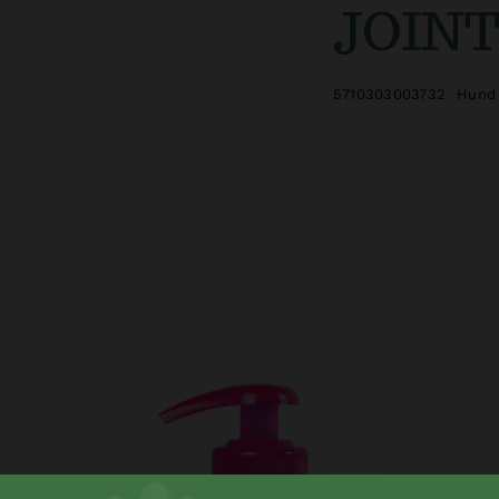
JOINT
5710303003732
Hund 