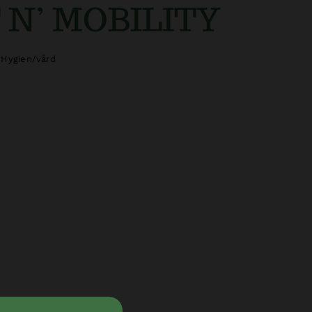
 N’ MOBILITY
Hygien/vård