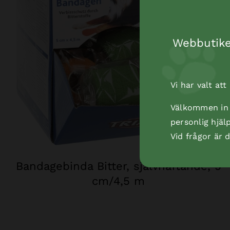
Webbutiken
Vi har valt at
Välkommen in t
personlig hjäl
Vid frågor är
Bandagebinda Bitter, självhäftande, 5
cm/4,5 m