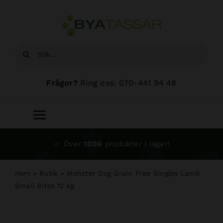
Fortsätt
till
innehållet
Sök
efter:
Frågor?
Ring oss: 070-441 94 48
Toggle
Navigation
Start
Över
1000
produkter i lager!
Sortiment
Hem
»
Butik
»
Monster Dog Grain Free Singles Lamb
Small Bites 12 kg
Hundsalong
Om oss