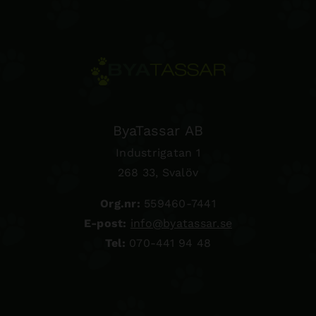
ByaTassar AB
Industrigatan 1
268 33, Svalöv
Org.nr:
559460-7441
E-post:
info@byatassar.se
Tel:
070-441 94 48