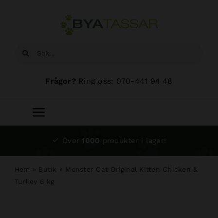
Fortsätt
till
innehållet
Sök
efter:
Frågor?
Ring oss: 070-441 94 48
Toggle
Navigation
Start
Över
1000
produkter i lager!
Sortiment
Hem
»
Butik
»
Monster Cat Original Kitten Chicken &
Turkey 6 kg
Hundsalong
Om oss