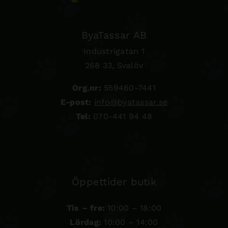
ByaTassar AB
Industrigatan 1
268 33, Svalöv
Org.nr:
559460-7441
E-post:
info@byatassar.se
Tel:
070-441 94 48
Öppettider butik
Tis – fre:
10:00 – 18:00
Lördag:
10:00 – 14:00