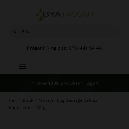
Fortsätt
till
innehållet
Sök
efter:
Frågor?
Ring oss: 070-441 94 48
Toggle
Navigation
Start
Över
1000
produkter i lager!
Sortiment
Hem
»
Butik
»
Monster Dog Sausage Salmon
Hundfoder – 80 g
Hundsalong
Om oss