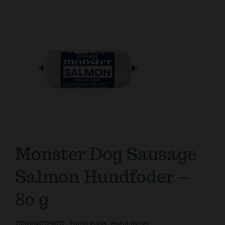
Kundtjänst
Monster Dog Sausage
Salmon Hundfoder –
80 g
7350040129012
Hund godis
,
Hund övrigt