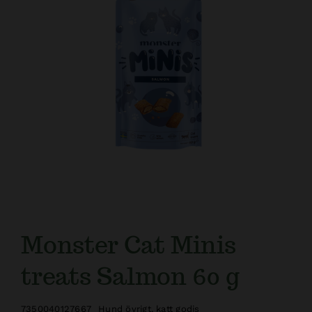
Monster Cat Minis
treats Salmon 60 g
7350040127667
Hund övrigt
,
katt godis