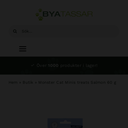
Fortsätt
till
innehållet
Sök
efter:
Toggle
Navigation
Start
Över
1000
produkter i lager!
Sortiment
Hem
»
Butik
»
Monster Cat Minis treats Salmon 60 g
Hundsalong
Om oss
Kundtjänst