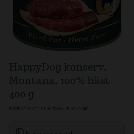
HappyDog konserv,
Montana, 100% häst
400 g
4001967155877
Hund foder
,
Hund övrigt