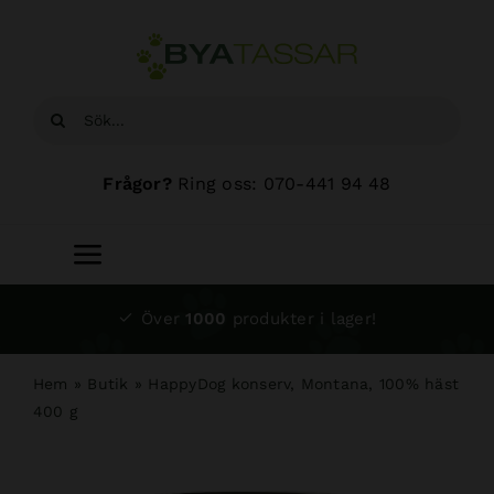
Fortsätt
till
innehållet
Sök
efter:
Frågor?
Ring oss: 070-441 94 48
Toggle
Navigation
Start
Över
1000
produkter i lager!
Sortiment
Hem
»
Butik
»
HappyDog konserv, Montana, 100% häst
400 g
Hundsalong
Om oss