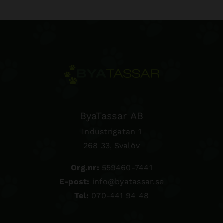
ByaTassar AB
Industrigatan 1
268 33, Svalöv
Org.nr:
559460-7441
E-post:
info@byatassar.se
Tel:
070-441 94 48