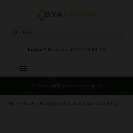
Fortsätt
till
innehållet
Sök
efter:
Frågor?
Ring oss: 070-441 94 48
Toggle
Navigation
Start
Över
1000
produkter i lager!
Sortiment
Hem
»
Butik
»
HappyDog Soft Snack Montana 100 g
Hundsalong
Om oss