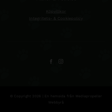
Köpvillkor
Integritets- & Cookiepolicy
© Copyright 2026 | En hemsida från
Mediapropeller
Webbyrå