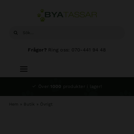
Fortsätt
till
innehållet
Sök
efter:
Frågor?
Ring oss: 070-441 94 48
Toggle
Navigation
Start
Över
1000
produkter i lager!
Sortiment
Hem
»
Butik
»
Övrigt
Hundsalong
Om oss