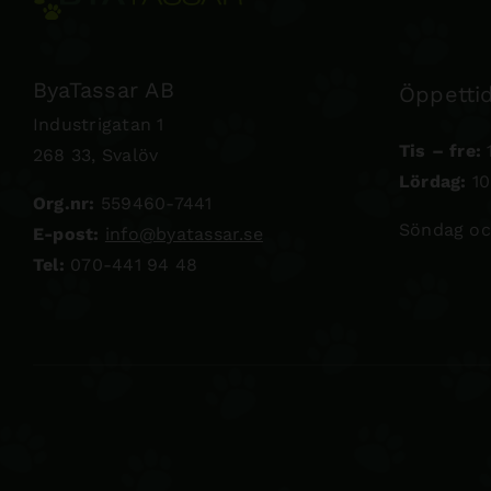
ByaTassar AB
Öppettid
Industrigatan 1
Tis – fre:
1
268 33, Svalöv
Lördag:
10
Org.nr:
559460-7441
Söndag oc
E-post:
info@byatassar.se
Tel:
070-441 94 48