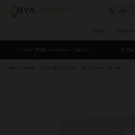
Fortsätt
Sök
till
efter:
innehållet
Start
Sortime
Över
1000
produkter i lager!
Tis 
Hem
»
Butik
»
Traning Pads (S) – 48 x 41 cm, 50 stk..