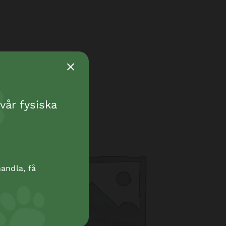
vår fysiska
andla, få