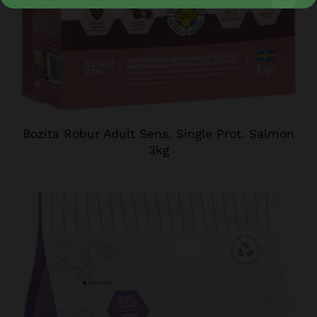
Bozita Robur Adult Sens. Single Prot. Salmon
3kg