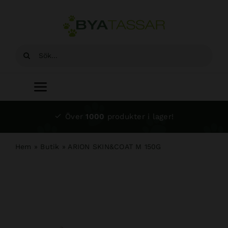
Fortsätt
till
innehållet
Sök
efter:
Toggle
Navigation
Start
Över
1000
produkter i lager!
Sortiment
Hem
»
Butik
»
ARION SKIN&COAT M 150G
Hundsalong
Om oss
Kundtjänst