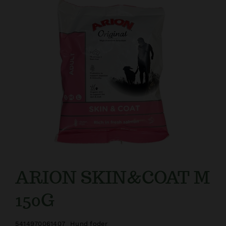
ARION SKIN&COAT M
150G
5414970061407
Hund foder