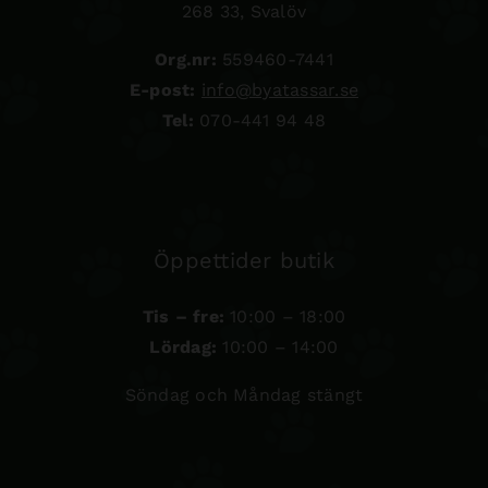
268 33, Svalöv
Org.nr:
559460-7441
E-post:
info@byatassar.se
Tel:
070-441 94 48
Öppettider butik
Tis – fre:
10:00 – 18:00
Lördag:
10:00 – 14:00
Söndag och Måndag stängt