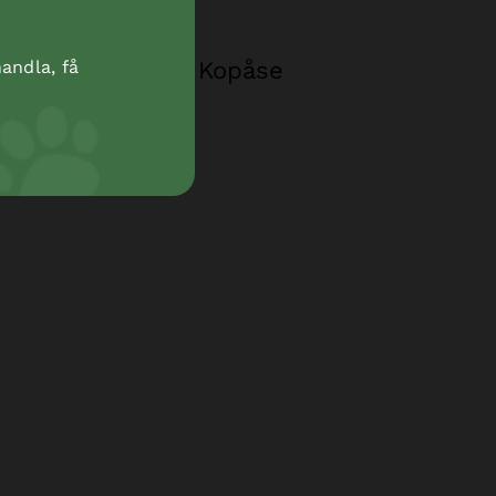
Kopåse
andla, få