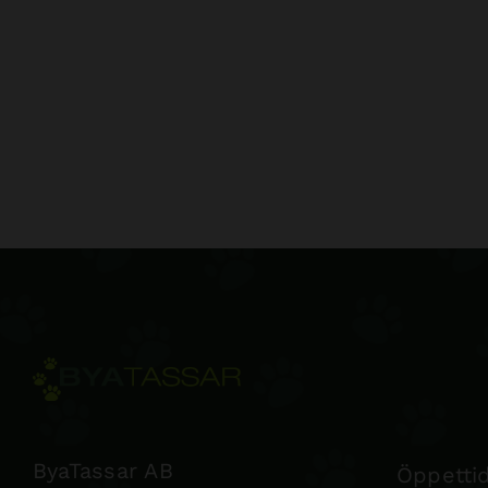
ByaTassar AB
Öppettid