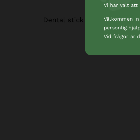
Vi har valt at
Dental stick beef
Välkommen in t
personlig hjäl
Vid frågor är