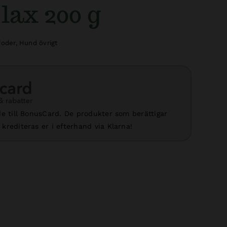
lax 200 g
foder
,
Hund övrigt
e till BonusCard. De produkter som berättigar
krediteras er i efterhand via Klarna!