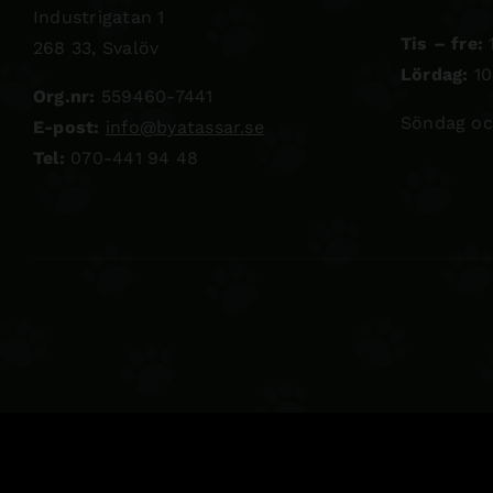
Industrigatan 1
Tis – fre:
1
268 33, Svalöv
Lördag:
10
Org.nr:
559460-7441
Söndag oc
E-post:
info@byatassar.se
Tel:
070-441 94 48