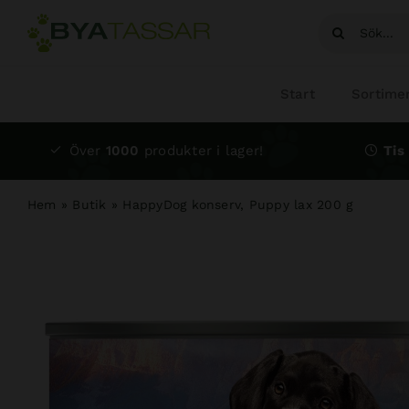
Fortsätt
Sök
till
efter:
innehållet
Start
Sortime
Över
1000
produkter i lager!
Tis 
Hem
»
Butik
»
HappyDog konserv, Puppy lax 200 g