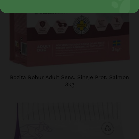
Bozita Robur Adult Sens. Single Prot. Salmon
3kg