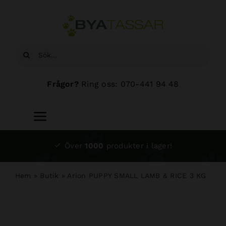
Fortsätt
till
innehållet
Sök
efter:
Frågor?
Ring oss: 070-441 94 48
Toggle
Navigation
Start
Över
1000
produkter i lager!
Sortiment
Hem
»
Butik
»
Arion PUPPY SMALL LAMB & RICE 3 KG
Hundsalong
Om oss