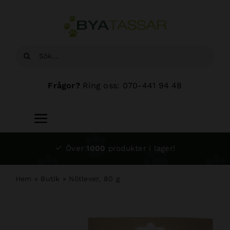
Fortsätt
till
innehållet
Sök
efter:
Frågor?
Ring oss: 070-441 94 48
Toggle
Navigation
Start
Över
1000
produkter i lager!
Sortiment
Hem
»
Butik
»
Nötlever, 80 g
Hundsalong
Om oss