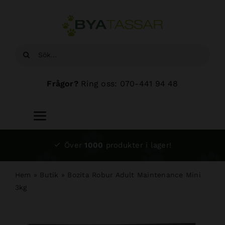
Fortsätt
till
innehållet
Sök
efter:
Frågor?
Ring oss: 070-441 94 48
Toggle
Navigation
Start
Över
1000
produkter i lager!
Sortiment
Hem
»
Butik
»
Bozita Robur Adult Maintenance Mini
3kg
Hundsalong
Om oss