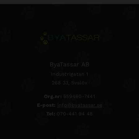
ByaTassar AB
Industrigatan 1
268 33, Svalöv
Org.nr:
559460-7441
E-post:
info@byatassar.se
Tel:
070-441 94 48