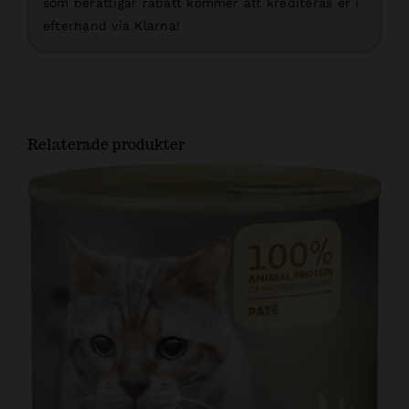
som berättigar rabatt kommer att krediteras er i
efterhand via Klarna!
Relaterade produkter