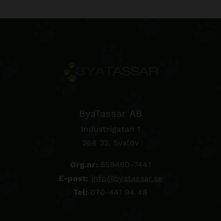
ByaTassar AB
Industrigatan 1
268 33, Svalöv
Org.nr:
559460-7441
E-post:
info@byatassar.se
Tel:
070-441 94 48