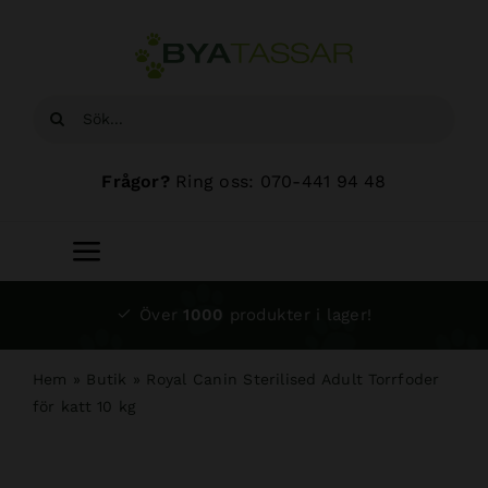
Fortsätt
till
innehållet
Sök
efter:
Frågor?
Ring oss: 070-441 94 48
Toggle
Navigation
Start
Över
1000
produkter i lager!
Sortiment
Hem
»
Butik
»
Royal Canin Sterilised Adult Torrfoder
för katt 10 kg
Hundsalong
Om oss