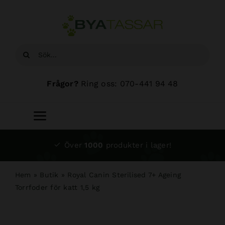
Fortsätt
till
innehållet
Sök
efter:
Frågor?
Ring oss: 070-441 94 48
Toggle
Navigation
Start
Över
1000
produkter i lager!
Sortiment
Hem
»
Butik
»
Royal Canin Sterilised 7+ Ageing
Torrfoder för katt 1,5 kg
Hundsalong
Om oss