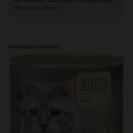
som berättigar rabatt kommer att krediteras er i
efterhand via Klarna!
Relaterade produkter