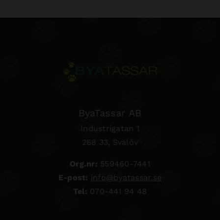
ByaTassar AB
Industrigatan 1
268 33, Svalöv
Org.nr:
559460-7441
E-post:
info@byatassar.se
Tel:
070-441 94 48