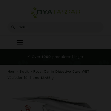
Fortsätt
till
innehållet
Sök
efter:
Toggle
Navigation
Start
Över
1000
produkter i lager!
Sortiment
Hem
»
Butik
»
Royal Canin Digestive Care WET
Våtfoder för hund 12×85 g
Hundsalong
Om oss
Kundtjänst