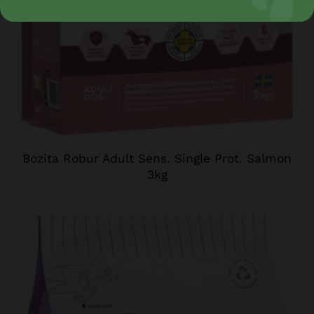
Bozita Robur Adult Sens. Single Prot. Salmon
3kg