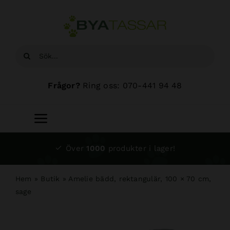
Fortsätt
till
innehållet
Sök
efter:
Frågor?
Ring oss: 070-441 94 48
Toggle
Navigation
Start
Över
1000
produkter i lager!
Sortiment
Hem
»
Butik
»
Amelie bädd, rektangulär, 100 × 70 cm,
sage
Hundsalong
Om oss