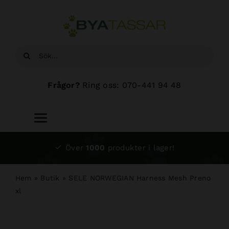
Fortsätt
till
innehållet
Sök
efter:
Frågor?
Ring oss: 070-441 94 48
Toggle
Navigation
Start
Över
1000
produkter i lager!
Sortiment
Hem
»
Butik
»
SELE NORWEGIAN Harness Mesh Preno
xl
Hundsalong
Om oss