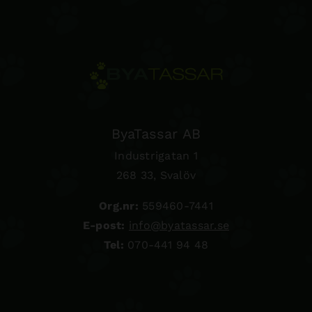
ByaTassar AB
Industrigatan 1
268 33, Svalöv
Org.nr:
559460-7441
E-post:
info@byatassar.se
Tel:
070-441 94 48