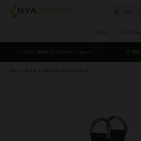
Fortsätt
Sök
till
efter:
innehållet
Start
Sortime
Över
1000
produkter i lager!
Tis 
Hem
»
Butik
»
Harness MESH AIR (L)