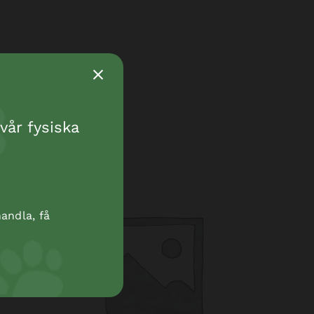
vår fysiska
andla, få