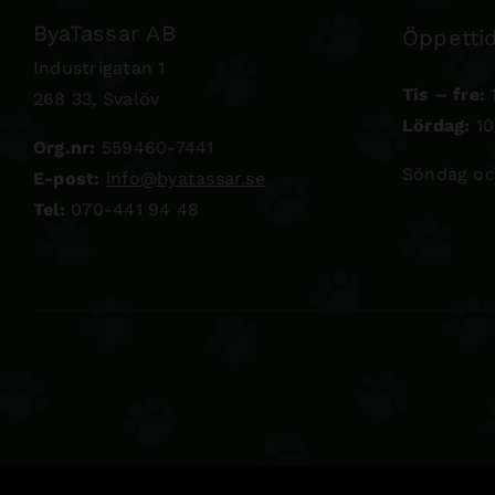
ByaTassar AB
Öppettid
Industrigatan 1
Tis – fre:
1
268 33, Svalöv
Lördag:
10
Org.nr:
559460-7441
Söndag oc
E-post:
info@byatassar.se
Tel:
070-441 94 48