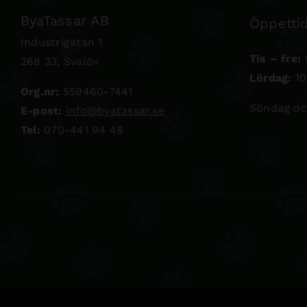
ByaTassar AB
Öppettid
Industrigatan 1
Tis – fre:
1
268 33, Svalöv
Lördag:
10
Org.nr:
559460-7441
Söndag oc
E-post:
info@byatassar.se
Tel:
070-441 94 48