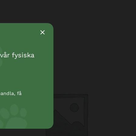
vår fysiska
andla, få