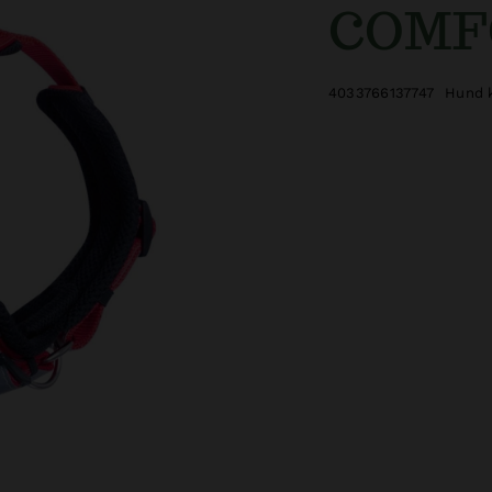
COMFO
4033766137747
Hund k