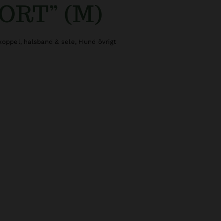
RT” (M)
oppel, halsband & sele
,
Hund övrigt