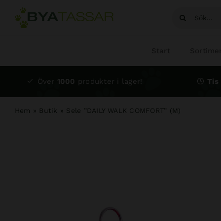
Fortsätt
Sök
till
efter:
innehållet
Start
Sortime
Över
1000
produkter i lager!
Tis 
Hem
»
Butik
»
Sele ”DAILY WALK COMFORT” (M)