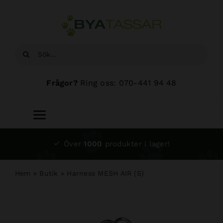
Fortsätt
till
innehållet
Sök
efter:
Frågor?
Ring oss: 070-441 94 48
Toggle
Navigation
Start
Över
1000
produkter i lager!
Sortiment
Hem
»
Butik
»
Harness MESH AIR (S)
Hundsalong
Om oss