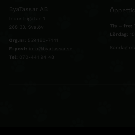
ByaTassar AB
Öppettid
Industrigatan 1
Tis – fre:
1
268 33, Svalöv
Lördag:
10
Org.nr:
559460-7441
Söndag oc
E-post:
info@byatassar.se
Tel:
070-441 94 48