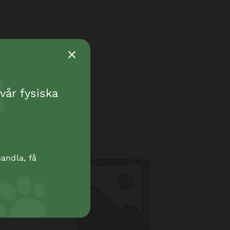
vår fysiska
andla, få