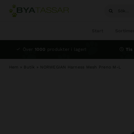
Fortsätt
Sök
till
efter:
innehållet
Start
Sortime
Över
1000
produkter i lager!
Tis 
Hem
»
Butik
»
NORWEGIAN Harness Mesh Preno M-L