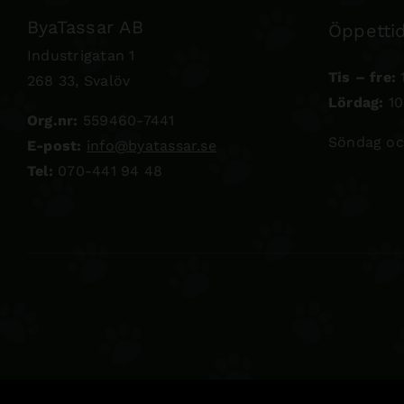
ByaTassar AB
Öppettid
Industrigatan 1
Tis – fre:
1
268 33, Svalöv
Lördag:
10
Org.nr:
559460-7441
Söndag oc
E-post:
info@byatassar.se
Tel:
070-441 94 48