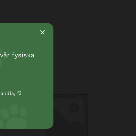
vår fysiska
andla, få