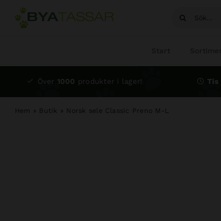
Fortsätt
Sök
till
efter:
innehållet
Start
Sortime
Över
1000
produkter i lager!
Tis 
Hem
»
Butik
»
Norsk sele Classic Preno M-L