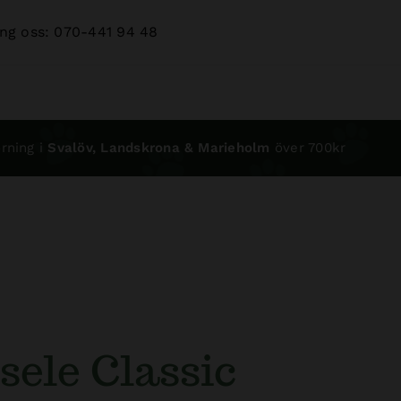
ng oss: 070-441 94 48
rning i
Svalöv, Landskrona & Marieholm
över 700kr
sele Classic