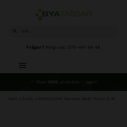
Fortsätt
till
innehållet
Sök
efter:
Frågor?
Ring oss: 070-441 94 48
Toggle
Navigation
Start
Över
1000
produkter i lager!
Sortiment
Hem
»
Butik
»
NORWEGIAN Harness Mesh Preno S-M
Hundsalong
Om oss