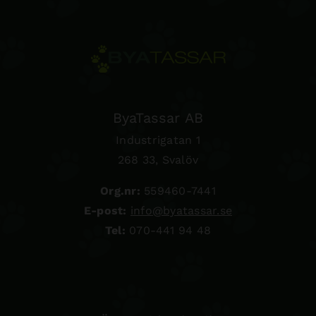
ByaTassar AB
Industrigatan 1
268 33, Svalöv
Org.nr:
559460-7441
E-post:
info@byatassar.se
Tel:
070-441 94 48