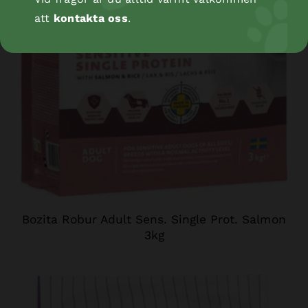
att
kontakta oss
.
Bozita Robur Adult Sens. Single Prot. Salmon
3kg