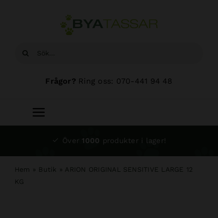
Fortsätt
till
innehållet
Sök
efter:
Frågor?
Ring oss: 070-441 94 48
Toggle
Navigation
Start
Över
1000
produkter i lager!
Sortiment
Hem
»
Butik
»
ARION ORIGINAL SENSITIVE LARGE 12
KG
Hundsalong
Om oss