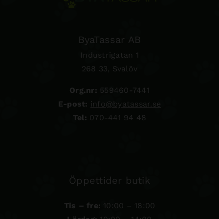
ByaTassar AB
Industrigatan 1
268 33, Svalöv
Org.nr:
559460-7441
E-post:
info@byatassar.se
Tel:
070-441 94 48
Öppettider butik
Tis – fre:
10:00 – 18:00