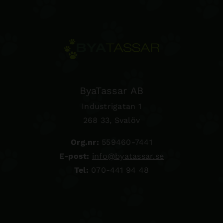
ByaTassar AB
Industrigatan 1
268 33, Svalöv
Org.nr:
559460-7441
E-post:
info@byatassar.se
Tel:
070-441 94 48