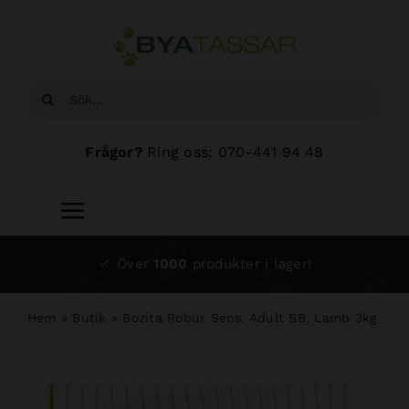
Fortsätt
till
innehållet
Sök
efter:
Frågor?
Ring oss: 070-441 94 48
Toggle
Navigation
Start
Över
1000
produkter i lager!
Sortiment
Hem
»
Butik
»
Bozita Robur Sens. Adult SB, Lamb 3kg
Hundsalong
Om oss