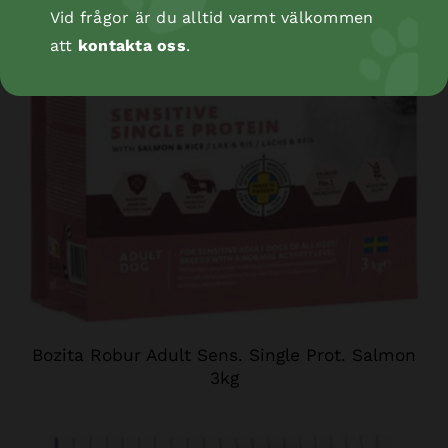
Vid frågor är du alltid varmt välkommen
att
kontakta oss
.
Bozita Robur Adult Sens. Single Prot. Salmon
3kg