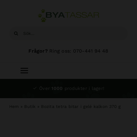
Fortsätt
till
innehållet
Sök
efter:
Frågor?
Ring oss: 070-441 94 48
Toggle
Navigation
Start
Över
1000
produkter i lager!
Sortiment
Hem
»
Butik
»
Bozita tetra bitar i gelé kalkon 370 g
Hundsalong
Om oss