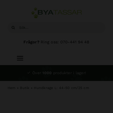
Fortsätt
till
innehållet
Sök
efter:
Frågor?
Ring oss: 070-441 94 48
Toggle
Navigation
Start
Över
1000
produkter i lager!
Sortiment
Hem
»
Butik
»
Hundkrage L: 44-50 cm/25 cm
Hundsalong
Om oss