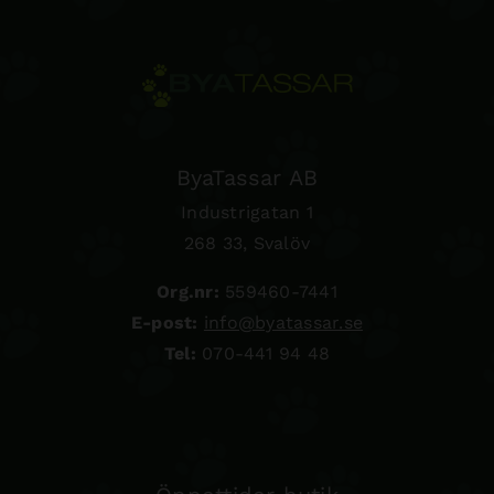
ByaTassar AB
Industrigatan 1
268 33, Svalöv
Org.nr:
559460-7441
E-post:
info@byatassar.se
Tel:
070-441 94 48