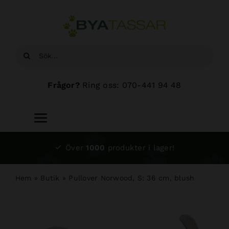
Fortsätt
till
innehållet
Sök
efter:
Frågor?
Ring oss: 070-441 94 48
Toggle
Navigation
Start
Över
1000
produkter i lager!
Sortiment
Hem
»
Butik
»
Pullover Norwood, S: 36 cm, blush
Hundsalong
Om oss