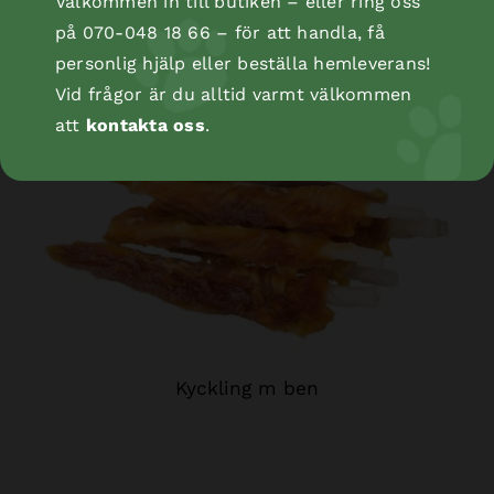
Välkommen in till butiken – eller ring oss
på 070-048 18 66 – för att handla, få
personlig hjälp eller beställa hemleverans!
Kyckling m ben 3 för 25 kr
Vid frågor är du alltid varmt välkommen
att
kontakta oss
.
Kyckling m ben