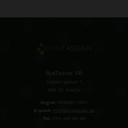
ByaTassar AB
Industrigatan 1
268 33, Svalöv
Org.nr:
559460-7441
E-post:
info@byatassar.se
Tel:
070-441 94 48