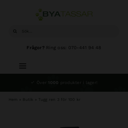
Fortsätt
till
innehållet
Sök
efter:
Frågor?
Ring oss: 070-441 94 48
Toggle
Navigation
Start
Över
1000
produkter i lager!
Sortiment
Hem
»
Butik
»
Tugg ren 3 för 100 kr
Hundsalong
Om oss