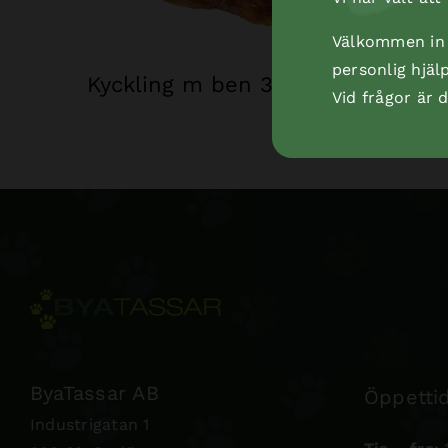
Välkommen in t
personlig hjäl
Kyckling m ben 3 för 25 kr
Vid frågor är
ByaTassar AB
Öppettid
Industrigatan 1