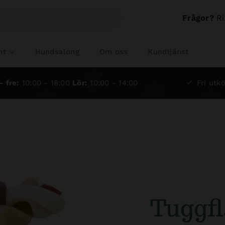
Frågor?
Ri
nt
Hundsalong
Om oss
Kundtjänst
- fre:
10:00 - 18:00
Lör:
10:00 - 14:00
Fri utkö
Tuggfl