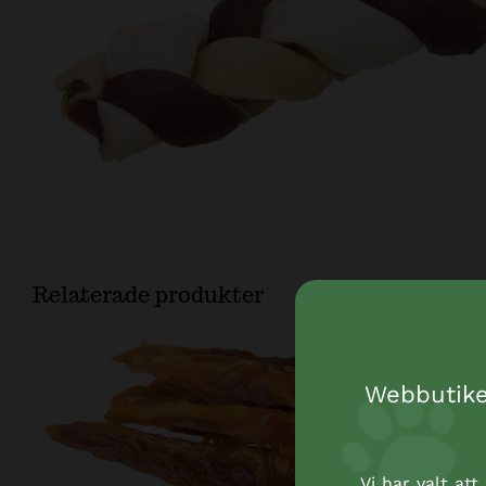
Relaterade produkter
Webbutiken
Vi har valt at