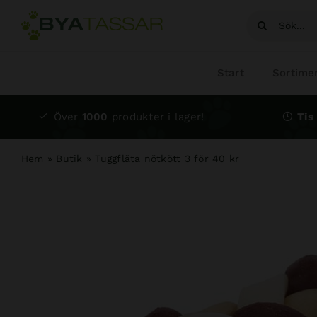
Fortsätt
Sök
till
efter:
innehållet
Start
Sortime
Över
1000
produkter i lager!
Tis 
Hem
»
Butik
»
Tuggfläta nötkött 3 för 40 kr