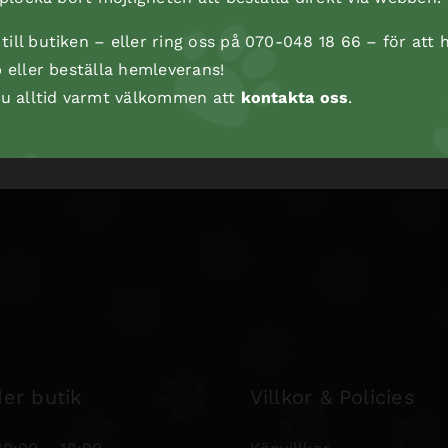
ill butiken – eller ring oss på 070-048 18 66 – för att h
p eller beställa hemleverans!
Kyckling m ben
 du alltid varmt välkommen att
kontakta oss
.
er butik
Villkor & Policies