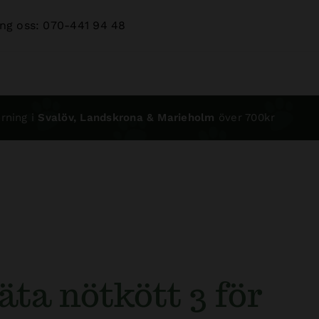
ng oss: 070-441 94 48
rning i
Svalöv, Landskrona & Marieholm
över 700kr
äta nötkött 3 för