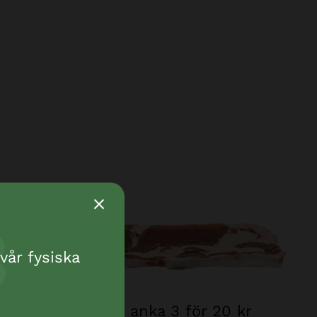
vår fysiska
Råhud m anka 3 för 20 kr