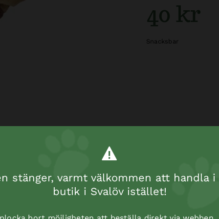
40 kr
Snacksbar
 stänger, varmt välkommen att handla i 
butik i Svalöv istället!
t plocka bort möjligheten att beställa direkt via webben.