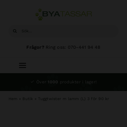
Fortsätt
till
innehållet
Sök
efter:
Frågor?
Ring oss: 070-441 94 48
Toggle
Navigation
Start
Över
1000
produkter i lager!
Sortiment
Hem
»
Butik
»
Tuggtwister m lamm (L) 3 för 90 kr
Hundsalong
Om oss