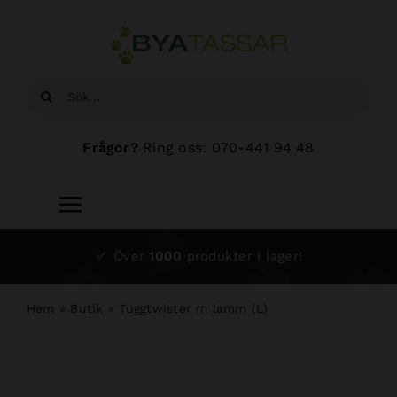
Fortsätt
till
innehållet
Sök
efter:
Frågor?
Ring oss: 070-441 94 48
Toggle
Navigation
Start
Över
1000
produkter i lager!
Sortiment
Hem
»
Butik
»
Tuggtwister m lamm (L)
Hundsalong
Om oss