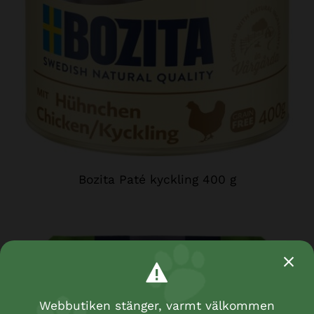
Bozita Paté kyckling 400 g
Webbutiken stänger, varmt välkommen