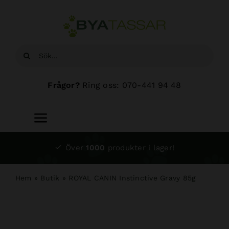
Fortsätt
till
innehållet
Sök
efter:
Frågor?
Ring oss: 070-441 94 48
Toggle
Navigation
Start
Över
1000
produkter i lager!
Sortiment
Hem
»
Butik
»
ROYAL CANIN Instinctive Gravy 85g
Hundsalong
Om oss