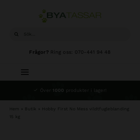
Fortsätt
till
innehållet
Sök
efter:
Frågor?
Ring oss: 070-441 94 48
Toggle
Navigation
Start
Över
1000
produkter i lager!
Sortiment
Hem
»
Butik
»
Hobby First No Mess vildtfugleblanding
15 kg
Hundsalong
Om oss