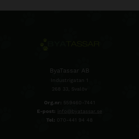
ByaTassar AB
Industrigatan 1
268 33, Svalöv
Org.nr:
559460-7441
E-post:
info@byatassar.se
Tel:
070-441 94 48