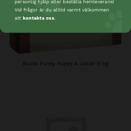
personlig hjälp eller beställa hemleverans!
Vid frågor är du alltid varmt välkommen
att
kontakta oss
.
Bozita Purely Puppy & Junior 11 kg