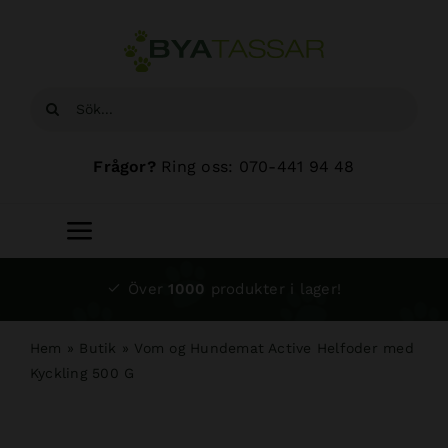
Fortsätt
till
innehållet
Sök
efter:
Frågor?
Ring oss: 070-441 94 48
Toggle
Navigation
Start
Över
1000
produkter i lager!
Sortiment
Hem
»
Butik
»
Vom og Hundemat Active Helfoder med
Kyckling 500 G
Hundsalong
Om oss