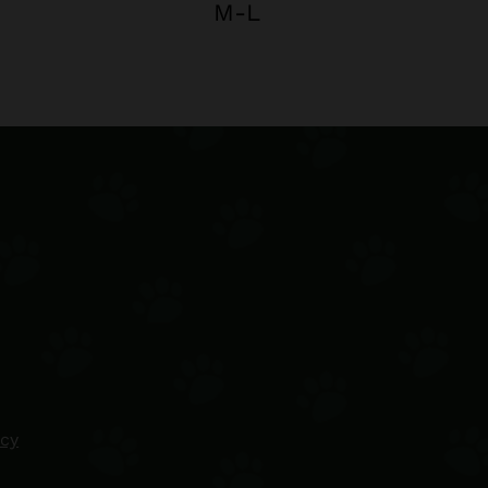
M-L
icy