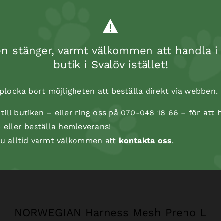
 stänger, varmt välkommen att handla i 
butik i Svalöv istället!
t plocka bort möjligheten att beställa direkt via webben.
ill butiken – eller ring oss på 070-048 18 66 – för att h
p eller beställa hemleverans!
 du alltid varmt välkommen att
kontakta oss
.
NORWEGIAN Harness Mesh Preno L