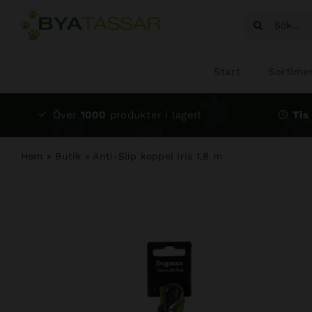
Fortsätt
Sök
till
efter:
innehållet
Start
Sortime
Över
1000
produkter i lager!
Tis 
Hem
»
Butik
»
Anti-Slip koppel Iris 1,8 m