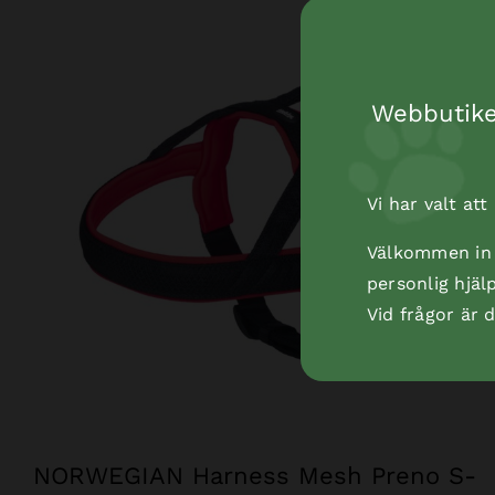
Webbutiken
Vi har valt at
Välkommen in t
personlig hjäl
Vid frågor är
NORWEGIAN Harness Mesh Preno S-