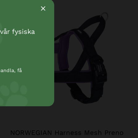
vår fysiska
andla, få
NORWEGIAN Harness Mesh Preno