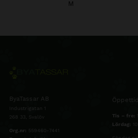
M
ByaTassar AB
Öppettid
Industrigatan 1
Tis – fre:
1
268 33, Svalöv
Lördag:
10
Org.nr:
559460-7441
Söndag oc