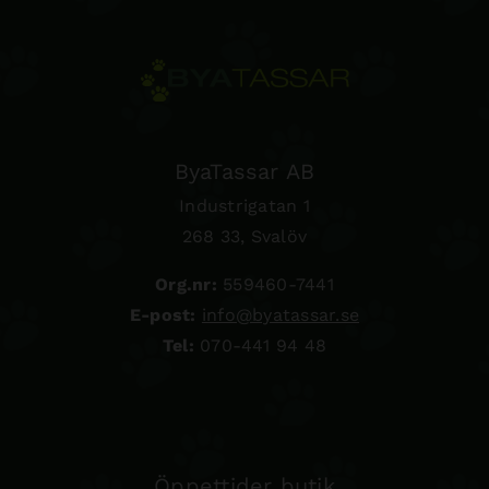
ByaTassar AB
Industrigatan 1
268 33, Svalöv
Org.nr:
559460-7441
E-post:
info@byatassar.se
Tel:
070-441 94 48
Öppettider butik