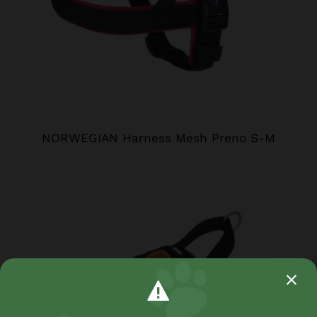
NORWEGIAN Harness Mesh Preno S-M