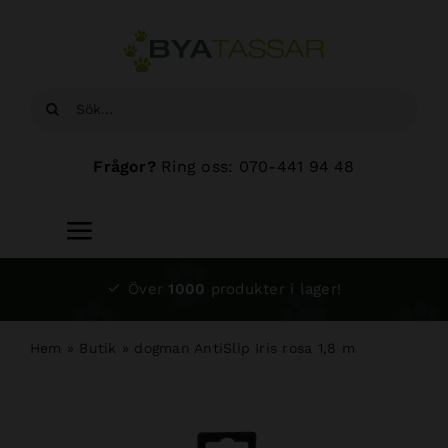
Fortsätt
till
innehållet
Sök
efter:
Frågor?
Ring oss: 070-441 94 48
Toggle
Navigation
Start
Över
1000
produkter i lager!
Sortiment
Hem
»
Butik
»
dogman AntiSlip Iris rosa 1,8 m
Hundsalong
Om oss