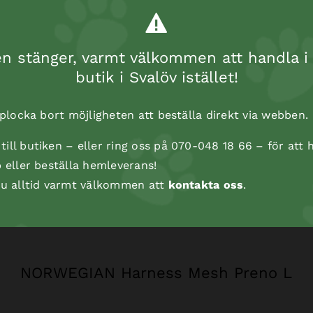
 stänger, varmt välkommen att handla i 
butik i Svalöv istället!
t plocka bort möjligheten att beställa direkt via webben.
ill butiken – eller ring oss på 070-048 18 66 – för att h
p eller beställa hemleverans!
 du alltid varmt välkommen att
kontakta oss
.
NORWEGIAN Harness Mesh Preno L