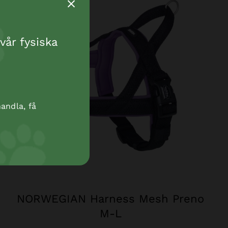
vår fysiska
andla, få
NORWEGIAN Harness Mesh Preno
M-L