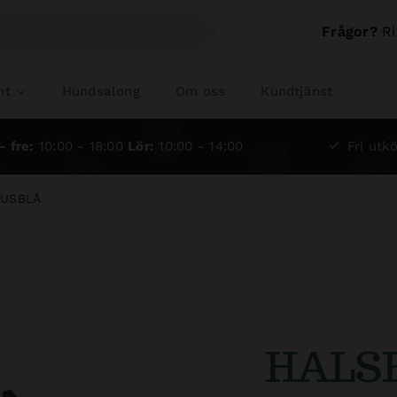
Frågor?
Ri
nt
Hundsalong
Om oss
Kundtjänst
- fre:
10:00 - 18:00
Lör:
10:00 - 14:00
Fri utkö
JUSBLÅ
HALS