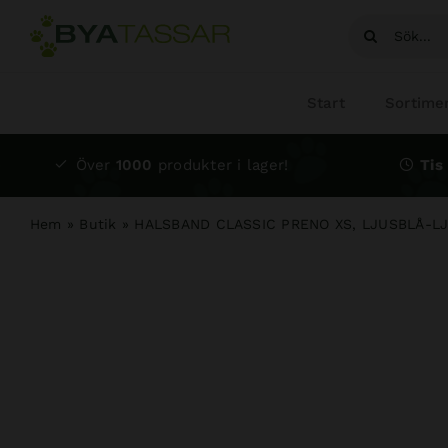
Fortsätt
Sök
till
efter:
innehållet
Start
Sortime
Över
1000
produkter i lager!
Tis 
Hem
»
Butik
»
HALSBAND CLASSIC PRENO XS, LJUSBLÅ-L