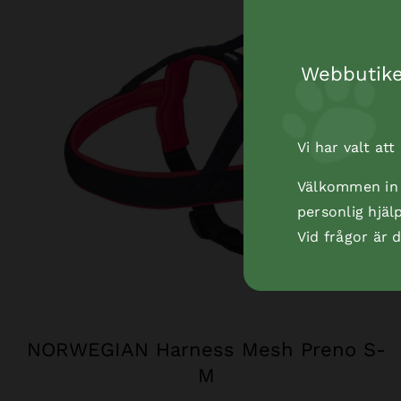
Webbutiken
Vi har valt at
Välkommen in t
personlig hjäl
Vid frågor är
NORWEGIAN Harness Mesh Preno S-
M