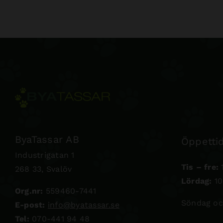
ByaTassar AB
Öppettid
Industrigatan 1
Tis – fre:
1
268 33, Svalöv
Lördag:
10
Org.nr:
559460-7441
Söndag oc
E-post:
info@byatassar.se
Tel:
070-441 94 48