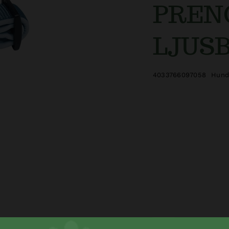
PRENO
LJUS
4033766097058
Hund 