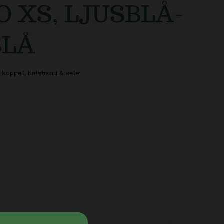
 XS, LJUSBLÅ-
BLÅ
koppel, halsband & sele