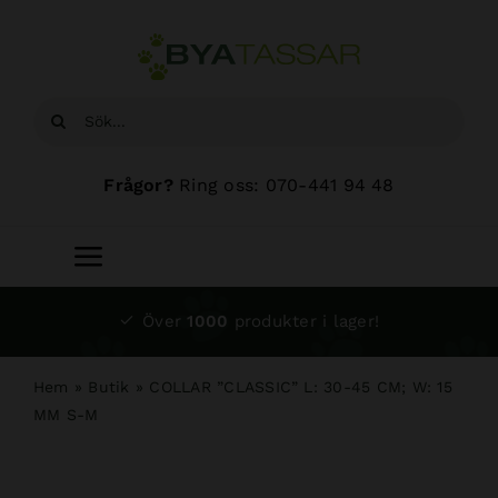
Fortsätt
till
innehållet
Sök
efter:
Frågor?
Ring oss: 070-441 94 48
Toggle
Navigation
Start
Över
1000
produkter i lager!
Sortiment
Hem
»
Butik
»
COLLAR ”CLASSIC” L: 30-45 CM; W: 15
MM S-M
Hundsalong
Om oss