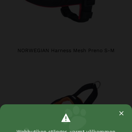
NORWEGIAN Harness Mesh Preno S-M
Webbutiken stänger, varmt välkommen