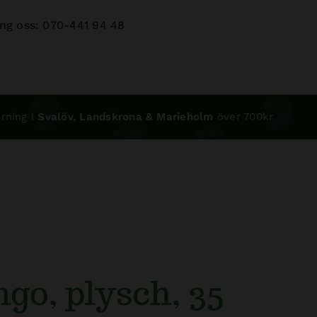
ng oss: 070-441 94 48
rning i
Svalöv, Landskrona & Marieholm
över 700kr
go, plysch, 35