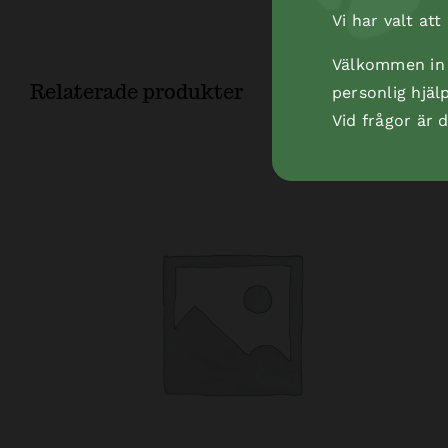
Vi har valt at
Välkommen in t
Relaterade produkter
personlig hjäl
Vid frågor är