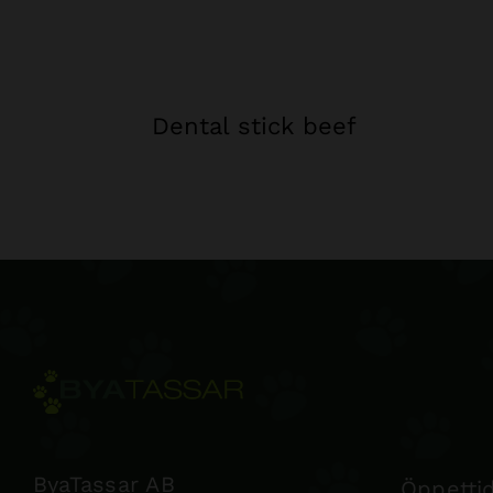
Dental stick beef
ByaTassar AB
Öppettid