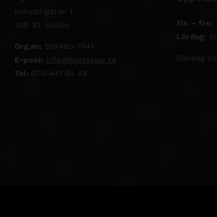
Industrigatan 1
Tis – fre:
1
268 33, Svalöv
Lördag:
10
Org.nr:
559460-7441
Söndag oc
E-post:
info@byatassar.se
Tel:
070-441 94 48