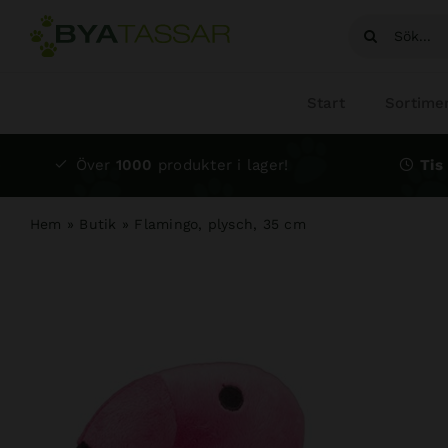
Fortsätt
Sök
till
efter:
innehållet
Start
Sortime
Över
1000
produkter i lager!
Tis 
Hem
»
Butik
»
Flamingo, plysch, 35 cm