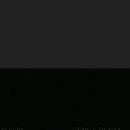
er butik
Villkor & Policies