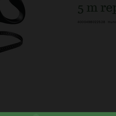
5 m re
4000498022528
Hund