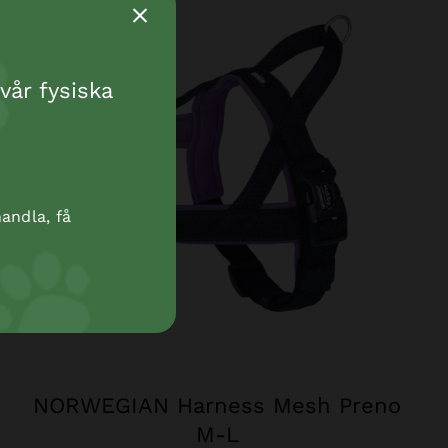
vår fysiska
andla, få
NORWEGIAN Harness Mesh Preno
M-L