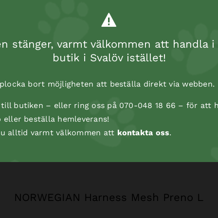
 stänger, varmt välkommen att handla i 
butik i Svalöv istället!
t plocka bort möjligheten att beställa direkt via webben.
ill butiken – eller ring oss på 070-048 18 66 – för att h
p eller beställa hemleverans!
 du alltid varmt välkommen att
kontakta oss
.
NORWEGIAN Harness Mesh Preno L