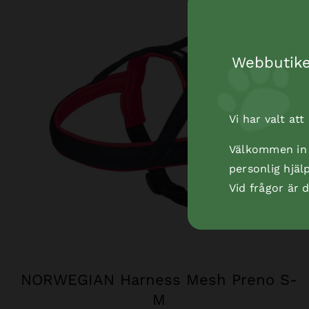
Webbutiken
Vi har valt at
Välkommen in t
personlig hjäl
Vid frågor är
NORWEGIAN Harness Mesh Preno S-
M