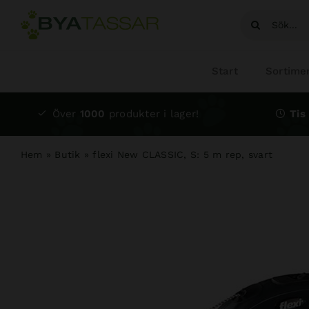
Fortsätt
Sök
till
efter:
innehållet
Start
Sortime
Över
1000
produkter i lager!
Tis 
Hem
»
Butik
»
flexi New CLASSIC, S: 5 m rep, svart