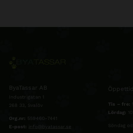
ByaTassar AB
Öppettid
Industrigatan 1
Tis – fre:
1
268 33, Svalöv
Lördag:
10
Org.nr:
559460-7441
Söndag oc
E-post:
info@byatassar.se