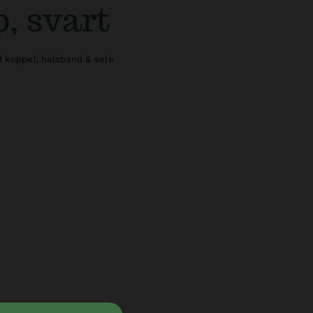
p, svart
 koppel, halsband & sele