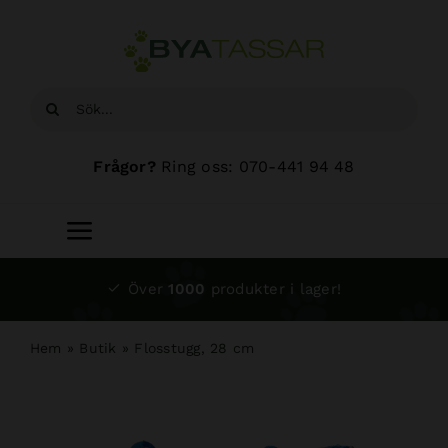
Fortsätt
till
innehållet
Sök
efter:
Frågor?
Ring oss: 070-441 94 48
Toggle
Navigation
Start
Över
1000
produkter i lager!
Sortiment
Hem
»
Butik
»
Flosstugg, 28 cm
Hundsalong
Om oss