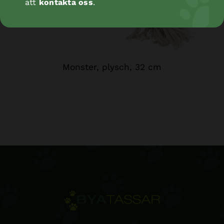
att
kontakta oss
.
Monster, plysch, 32 cm