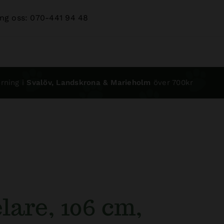
ng oss: 070-441 94 48
rning i
Svalöv, Landskrona & Marieholm
över 700kr
lare, 106 cm,