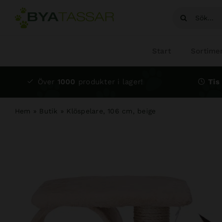
Fortsätt
Sök
till
efter:
innehållet
Start
Sortime
Över
1000
produkter i lager!
Tis 
Hem
»
Butik
»
Klöspelare, 106 cm, beige