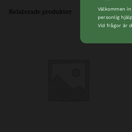
Välkommen in t
Relaterade produkter
personlig hjäl
Vid frågor är