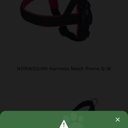
NORWEGIAN Harness Mesh Preno S-M