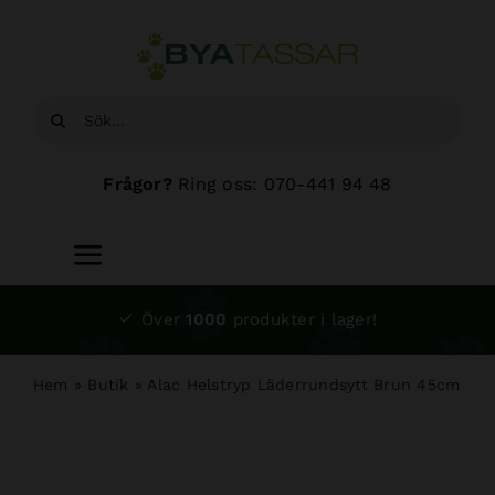
Fortsätt
till
innehållet
Sök
efter:
Frågor?
Ring oss: 070-441 94 48
Toggle
Navigation
Start
Över
1000
produkter i lager!
Sortiment
Hem
»
Butik
»
Alac Helstryp Läderrundsytt Brun 45cm
Hundsalong
Om oss