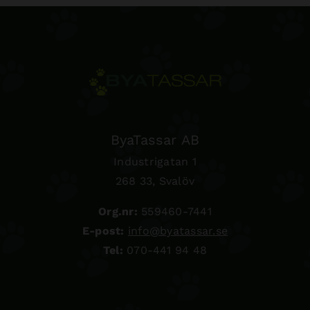
ByaTassar AB
Industrigatan 1
268 33, Svalöv
Org.nr:
559460-7441
E-post:
info@byatassar.se
Tel:
070-441 94 48