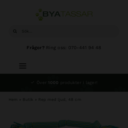
Fortsätt
till
innehållet
Sök
efter:
Frågor?
Ring oss: 070-441 94 48
Toggle
Navigation
Start
Över
1000
produkter i lager!
Sortiment
Hem
»
Butik
»
Rep med ljud, 48 cm
Hundsalong
Om oss