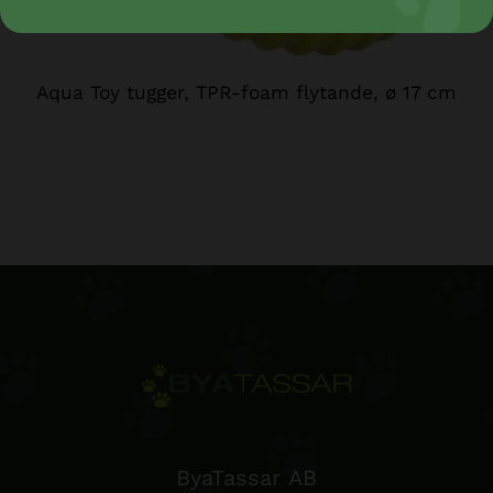
Aqua Toy tugger, TPR-foam flytande, ø 17 cm
ByaTassar AB