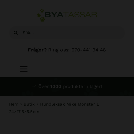
Fortsätt
till
innehållet
Sök
efter:
Frågor?
Ring oss: 070-441 94 48
Toggle
Navigation
Start
Över
1000
produkter i lager!
Sortiment
Hem
»
Butik
»
Hundleksak Mike Monster L
24×17.5×5.5cm
Hundsalong
Om oss