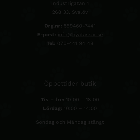
Industrigatan 1
268 33, Svalöv
Org.nr:
559460-7441
E-post:
info@byatassar.se
Tel:
070-441 94 48
Öppettider butik
Tis – fre:
10:00 – 18:00
Lördag:
10:00 – 14:00
Söndag och Måndag stängt